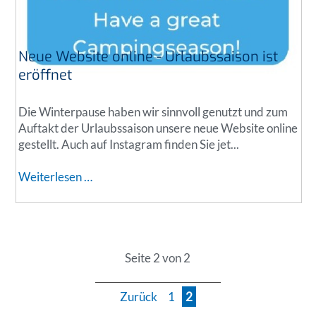
e
o
a
r
l
d
s
Neue Website online - Urlaubssaison ist
d
s
e
eröffnet
i
u
c
t
Die Winterpause haben wir sinnvoll genutzt und zum
h
s
Auftakt der Urlaubssaison unsere neue Website online
e
c
gestellt. Auch auf Instagram finden Sie jet...
r
h
e
l
N
Weiterlesen …
A
a
e
l
n
u
t
d
e
e
s
W
r
e
Seite 2 von 2
n
b
a
s
t
Zurück
1
2
i
i