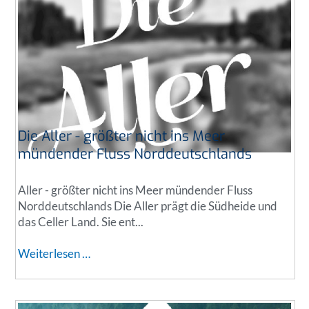
i
t
u
n
g
b
e
s
u
Die Aller - größter nicht ins Meer
c
mündender Fluss Norddeutschlands
h
t
Aller - größter nicht ins Meer mündender Fluss
C
Norddeutschlands Die Aller prägt die Südheide und
a
das Celler Land. Sie ent...
m
p
D
Weiterlesen …
i
i
n
e
g
A
a