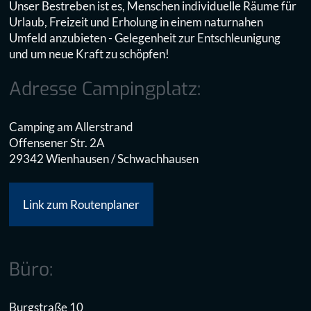
e
Unser Bestreben ist es, Menschen individuelle Räume für
o
s
Urlaub, Freizeit und Erholung in einem naturnahen
n
c
Umfeld anzubieten - Gelegenheit zur Entschleunigung
i
h
und um neue Kraft zu schöpfen!
s
r
t
ä
Adresse Campingplatz:
e
n
r
k
ö
Camping am Allerstrand
u
f
Offensener Str. 2A
n
f
29342 Wienhausen / Schwachhausen
g
n
e
e
n
Link zum Routenplaner
t
Büro:
Burgstraße 10