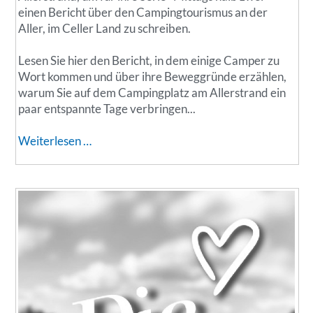
einen Bericht über den Campingtourismus an der
Aller, im Celler Land zu schreiben.
Lesen Sie hier den Bericht, in dem einige Camper zu
Wort kommen und über ihre Beweggründe erzählen,
warum Sie auf dem Campingplatz am Allerstrand ein
paar entspannte Tage verbringen...
C
Weiterlesen …
e
l
l
e
s
c
h
e
Z
e