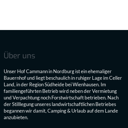
t
v
e
e
o
i
n
n
l
Z
i
e
n
i
e
t
Über uns
-
e
U
n
r
v
Unser Hof Cammann in Nordburg ist ein ehemaliger
l
o
Bauernhof und liegt beschaulich in ruhiger Lage im Celler
a
n
Land, in der Region Südheide bei Wienhausen. Im
u
R
familiengeführten Betrieb wird neben der Vermietung
b
e
und Verpachtung noch Forstwirtschaft betrieben. Nach
s
i
der Stilllegung unseres landwirtschaftlichen Betriebes
s
s
begannen wir damit, Camping & Urlaub auf dem Lande
a
e
anzubieten.
i
b
s